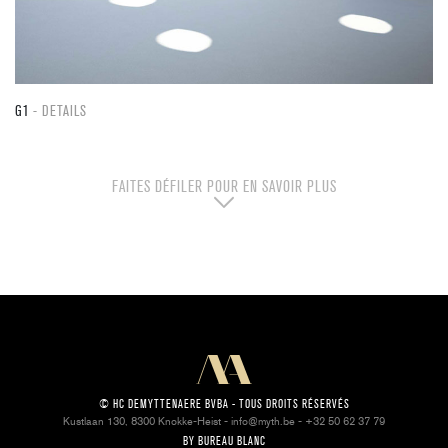
G1
DETAILS
FAITES DÉFILER POUR EN SAVOIR PLUS
© HC DEMYTTENAERE BVBA - TOUS DROITS RÉSERVÉS
Kustlaan 130, 8300 Knokke-Heist -
info@myth.be
- +32 50 62 37 79
BY
BUREAU BLANC